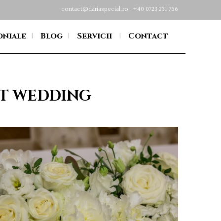
contact@dariaspecial.ro
+40 0723 231 756
oniale
Blog
Servicii
Contact
NT WEDDING