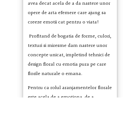
avea decat acela de a da nastere unor
opere de arta efemere care ajung sa
creeze emotii cat pentru o viata!
Profitand de bogatia de forme, culori,
texturi si miresme dam nastere unor
concepte unicat, impletind tehnici de
design floral cu emotia pura pe care
florile naturale o emana.
Pentru ca rolul aranjamentelor florale
este acela de a emotiona, de a
surprinde si de a decora.
Indiferent ca vorbim despre un buchet
de mireasa din bujori delicati, un mic
accesoriu floral din frezii si anemone