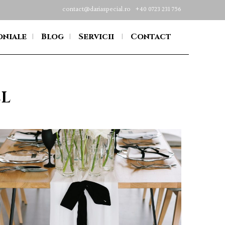
contact@dariaspecial.ro
+40 0723 231 756
oniale
Blog
Servicii
Contact
EL