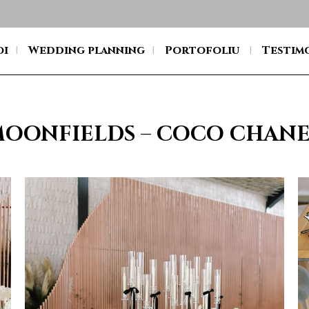
oi
Wedding planning
Portofoliu
Testim
OONFIELDS – COCO CHAN